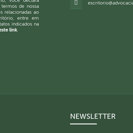
io, você declara
escritorio@advocaci
 termos de nossa
es relacionadas ao
itório, entre em
atos indicados na
ste link
.
NEWSLETTER