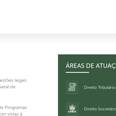
ÁREAS DE ATUA
estões legais
Arbitragem
Geral de
Direito Tributário
e
Mediação
Direito
 de Programas
Direito Societári
Societário
om vistas à