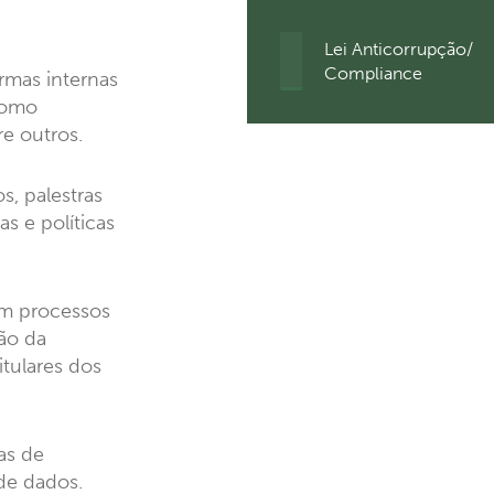
Lei
Lei Anticorrupção/
Anticorrupção/Complianc
Compliance
rmas internas
como
re outros.
, palestras
s e políticas
 em processos
ção da
itulares dos
as de
de dados.