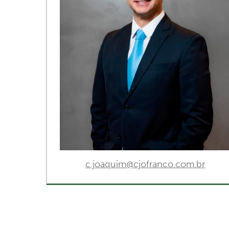
c.joaquim@cjofranco.com.br